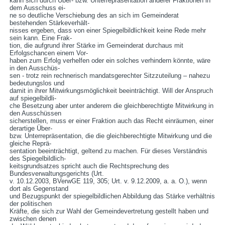
kann sich durch Über- bzw. Unterrepräsentation anderer Fraktionen in
dem Ausschuss ei-
ne so deutliche Verschiebung des an sich im Gemeinderat
bestehenden Stärkeverhält-
nisses ergeben, dass von einer Spiegelbildlichkeit keine Rede mehr
sein kann. Eine Frak-
tion, die aufgrund ihrer Stärke im Gemeinderat durchaus mit
Erfolgschancen einem Vor-
haben zum Erfolg verhelfen oder ein solches verhindern könnte, wäre
in den Ausschüs-
sen - trotz rein rechnerisch mandatsgerechter Sitzzuteilung – nahezu
bedeutungslos und
damit in ihrer Mitwirkungsmöglichkeit beeinträchtigt. Will der Anspruch
auf spiegelbildli-
che Besetzung aber unter anderem die gleichberechtigte Mitwirkung in
den Ausschüssen
sicherstellen, muss er einer Fraktion auch das Recht einräumen, einer
derartige Über-
bzw. Unterrepräsentation, die die gleichberechtigte Mitwirkung und die
gleiche Reprä-
sentation beeinträchtigt, geltend zu machen. Für dieses Verständnis
des Spiegelbildlich-
keitsgrundsatzes spricht auch die Rechtsprechung des
Bundesverwaltungsgerichts (Urt.
v. 10.12.2003, BVerwGE 119, 305; Urt. v. 9.12.2009, a. a. O.), wenn
dort als Gegenstand
und Bezugspunkt der spiegelbildlichen Abbildung das Stärke verhältnis
der politischen
Kräfte, die sich zur Wahl der Gemeindevertretung gestellt haben und
zwischen denen