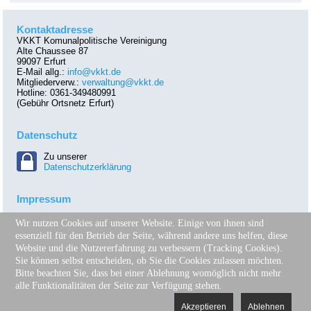
Kontaktadresse
VKKT Komunalpolitische Vereinigung
Alte Chaussee 87
99097 Erfurt
E-Mail allg.:
info@vkkt.de
Mitgliederverw.:
verwaltung@vkkt.de
Hotline: 0361-349480991
(Gebühr Ortsnetz Erfurt)
Datenschutz
Zu unserer
Datenschutzerklärung
Impressum
Zu unserer
Wir nutzen Cookies auf unserer Website. Einige von ihnen sind
Impressumseite
essenziell für den Betrieb der Seite, während andere uns helfen, diese
Website und die Nutzererfahrung zu verbessern (Tracking Cookies).
Sie können selbst entscheiden, ob Sie die Cookies zulassen möchten.
Facebook
Bitte beachten Sie, dass bei einer Ablehnung womöglich nicht mehr
Besuchen Sie uns auch
alle Funktionalitäten der Seite zur Verfügung stehen.
auf Facebook!
Akzeptieren
Ablehnen