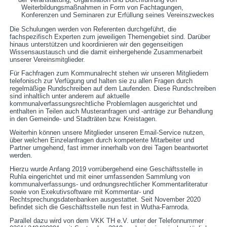
Weiterbildungsmaßnahmen in Form von Fachtagungen,
Konferenzen und Seminaren zur Erfüllung seines Vereinszweckes
Die Schulungen werden von Referenten durchgeführt, die
fachspezifisch Experten zum jeweiligen Themengebiet sind. Darüber
hinaus unterstützen und koordinieren wir den gegenseitigen
Wissensaustausch und die damit einhergehende Zusammenarbeit
unserer Vereinsmitglieder.
Für Fachfragen zum Kommunalrecht stehen wir unseren Mitgliedern
telefonisch zur Verfügung und halten sie zu allen Fragen durch
regelmäßige Rundschreiben auf dem Laufenden. Diese Rundschreiben
sind inhaltlich unter anderem auf aktuelle
kommunalverfassungsrechtliche Problemlagen ausgerichtet und
enthalten in Teilen auch Musteranfragen und -anträge zur Behandlung
in den Gemeinde- und Stadträten bzw. Kreistagen.
Weiterhin können unsere Mitglieder unseren Email-Service nutzen,
über welchen Einzelanfragen durch kompetente Mitarbeiter und
Partner umgehend, fast immer innerhalb von drei Tagen beantwortet
werden.
Hierzu wurde Anfang 2019 vorrübergehend eine Geschäftsstelle in
Ruhla eingerichtet und mit einer umfassenden Sammlung von
kommunalverfassungs- und ordnungsrechtlicher Kommentarliteratur
sowie von Exekutivsoftware mit Kommentar- und
Rechtsprechungsdatenbanken ausgestattet. Seit November 2020
befindet sich die Geschäftsstelle nun fest in Wutha-Farnroda.
Parallel dazu wird von dem VKK TH e.V. unter der Telefonnummer