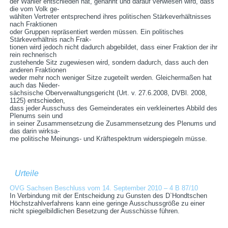
der Wähler entschieden hat, genannt und darauf verwiesen wird, dass
die vom Volk ge-
wählten Vertreter entsprechend ihres politischen Stärkeverhältnisses
nach Fraktionen
oder Gruppen repräsentiert werden müssen. Ein politisches
Stärkeverhältnis nach Frak-
tionen wird jedoch nicht dadurch abgebildet, dass einer Fraktion der ihr
rein rechnerisch
zustehende Sitz zugewiesen wird, sondern dadurch, dass auch den
anderen Fraktionen
weder mehr noch weniger Sitze zugeteilt werden. Gleichermaßen hat
auch das Nieder-
sächsische Oberverwaltungsgericht (Urt. v. 27.6.2008, DVBl. 2008,
1125) entschieden,
dass jeder Ausschuss des Gemeinderates ein verkleinertes Abbild des
Plenums sein und
in seiner Zusammensetzung die Zusammensetzung des Plenums und
das darin wirksa-
me politische Meinungs- und Kräftespektrum widerspiegeln müsse.
Urteile
OVG Sachsen Beschluss vom 14. September 2010 – 4 B 87/10
In Verbindung mit der Entscheidung zu Gunsten des D`Hondtschen
Höchstzahlverfahrens kann eine geringe Ausschussgröße zu einer
nicht spiegelbildlichen Besetzung der Ausschüsse führen.