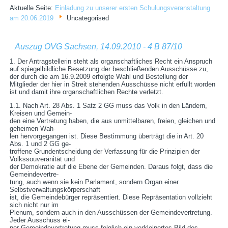
Aktuelle Seite:
Einladung zu unserer ersten Schulungsveranstaltung
am 20.06.2019
Uncategorised
Auszug OVG Sachsen, 14.09.2010 - 4 B 87/10
1. Der Antragstellerin steht als organschaftliches Recht ein Anspruch
auf spiegelbildliche Besetzung der beschließenden Ausschüsse zu,
der durch die am 16.9.2009 erfolgte Wahl und Bestellung der
Mitglieder der hier in Streit stehenden Ausschüsse nicht erfüllt worden
ist und damit ihre organschaftlichen Rechte verletzt.
1.1. Nach Art. 28 Abs. 1 Satz 2 GG muss das Volk in den Ländern,
Kreisen und Gemein-
den eine Vertretung haben, die aus unmittelbaren, freien, gleichen und
geheimen Wah-
len hervorgegangen ist. Diese Bestimmung überträgt die in Art. 20
Abs. 1 und 2 GG ge-
troffene Grundentscheidung der Verfassung für die Prinzipien der
Volkssouveränität und
der Demokratie auf die Ebene der Gemeinden. Daraus folgt, dass die
Gemeindevertre-
tung, auch wenn sie kein Parlament, sondern Organ einer
Selbstverwaltungskörperschaft
ist, die Gemeindebürger repräsentiert. Diese Repräsentation vollzieht
sich nicht nur im
Plenum, sondern auch in den Ausschüssen der Gemeindevertretung.
Jeder Ausschuss ei-
ner Gemeindevertretung muss folglich ein verkleinertes Bild des