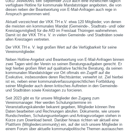
0361/ 349480991 seit September 2019 auch eine inzwischen täglich
verfügbare Hotline für kommunale Mandatsträger angeboten, die von
diesen neben der Beantwortung von E-Mail-Anfragen auch rege in
Anspruch genommen wird.
Aktuell verzeichnet der VKK TH e.V. etwa 120 Mitglieder, von denen
die meisten ein kommunales Mandat (Gemeinde-, Stadtrats- und/ oder
Kreistagsmitglied) für die AfD im Freistaat Thüringen wahrnehmen.
Damit ist der VKK TH e. V. in vielen Gemeinde- und Stadträten sowie
allen Kreistagen vertreten.
Der VKK TH e. V. legt großen Wert auf die Verfügbarkeit für seine
Vereinsmitglieder.
Neben Hotline-Angebot und Beantwortung von E-Mail-Anfragen binnen
zwei Tagen wird der Verein so seinen Beratungsaufgaben gerecht. Er
legt hierbei großen Wert auf qualitative fachliche Beratung, da seinen
kommunalen Mandatsträger vor Ort oftmals ein Zugriff auf die
Exekutive, insbesondere deren Rechtsämter, verwehrt ist. Ziel hierbei
ist es, neben einer kommunalverfassungsrechtlichen Fortbildung
seiner Mitglieder auch deren kritisches Auftreten in den Gemeinde-
und Stadträten sowie Kreistagen zu forcieren.
Seit 2023 gibt es für unsere Mitglieder den Zugang zum
Vereinsmanager. Hier werden Schulungstermine im
Veranstatlungskalender bekannt gegeben, Mitglieder können Ihre
Daten bearbeiten und Rechnungen abrufen. Dokumente, wie unsere
Rundschreiben, Schulungsunterlagen und Antragsvorlagen stehen in
Kürze zum Download bereit. Darüber hinaus richten wir aktuell eine
Plattform (Mitgliedercommunity) ein, auf der sich unsere Mitglieder in
einem Forum über aktuelle kommunalpolitische Themen austauschen