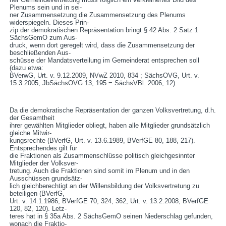
Plenums sein und in sei-
ner Zusammensetzung die Zusammensetzung des Plenums
widerspiegeln. Dieses Prin-
zip der demokratischen Repräsentation bringt § 42 Abs. 2 Satz 1
SächsGemO zum Aus-
druck, wenn dort geregelt wird, dass die Zusammensetzung der
beschließenden Aus-
schüsse der Mandatsverteilung im Gemeinderat entsprechen soll
(dazu etwa:
BVerwG, Urt. v. 9.12.2009, NVwZ 2010, 834 ; SächsOVG, Urt. v.
15.3.2005, JbSächsOVG 13, 195 = SächsVBl. 2006, 12).
Da die demokratische Repräsentation der ganzen Volksvertretung, d.h.
der Gesamtheit
ihrer gewählten Mitglieder obliegt, haben alle Mitglieder grundsätzlich
gleiche Mitwir-
kungsrechte (BVerfG, Urt. v. 13.6.1989, BVerfGE 80, 188, 217).
Entsprechendes gilt für
die Fraktionen als Zusammenschlüsse politisch gleichgesinnter
Mitglieder der Volksver-
tretung. Auch die Fraktionen sind somit im Plenum und in den
Ausschüssen grundsätz-
lich gleichberechtigt an der Willensbildung der Volksvertretung zu
beteiligen (BVerfG,
Urt. v. 14.1.1986, BVerfGE 70, 324, 362, Urt. v. 13.2.2008, BVerfGE
120, 82, 120). Letz-
teres hat in § 35a Abs. 2 SächsGemO seinen Niederschlag gefunden,
wonach die Fraktio-