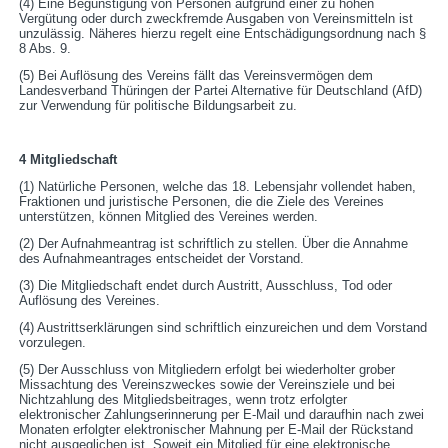
(4) Eine Begünstigung von Personen aufgrund einer zu hohen
Vergütung oder durch zweckfremde Ausgaben von Vereinsmitteln ist
unzulässig. Näheres hierzu regelt eine Entschädigungsordnung nach §
8 Abs. 9.
(5) Bei Auflösung des Vereins fällt das Vereinsvermögen dem
Landesverband Thüringen der Partei Alternative für Deutschland (AfD)
zur Verwendung für politische Bildungsarbeit zu.
4 Mitgliedschaft
(1) Natürliche Personen, welche das 18. Lebensjahr vollendet haben,
Fraktionen und juristische Personen, die die Ziele des Vereines
unterstützen, können Mitglied des Vereines werden.
(2) Der Aufnahmeantrag ist schriftlich zu stellen. Über die Annahme
des Aufnahmeantrages entscheidet der Vorstand.
(3) Die Mitgliedschaft endet durch Austritt, Ausschluss, Tod oder
Auflösung des Vereines.
(4) Austrittserklärungen sind schriftlich einzureichen und dem Vorstand
vorzulegen.
(5) Der Ausschluss von Mitgliedern erfolgt bei wiederholter grober
Missachtung des Vereinszweckes sowie der Vereinsziele und bei
Nichtzahlung des Mitgliedsbeitrages, wenn trotz erfolgter
elektronischer Zahlungserinnerung per E-Mail und daraufhin nach zwei
Monaten erfolgter elektronischer Mahnung per E-Mail der Rückstand
nicht ausgeglichen ist. Soweit ein Mitglied für eine elektronische